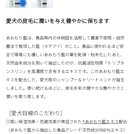
愛犬の皮毛に潤いを与え健やかに保ちます
あおもり藍は、青森県内の休耕田を活用して農薬不使用・自然
農法で栽培した藍（タデアイ）のこと。食品に使われるほど安
全で環境にも優しいあおもり藍の葉を乾燥・粉末化したあと、
天然由来成分を用いて抽出したのが、抗菌活性物質「トリプタ
ンスリン」を高濃度で含有するエキスです。このあおもり藍エ
キスを配合した、愛犬用のシャンプー＆トリートメントが誕生
しました。使い続けるほどに、皮毛本来の健やかな艶やかさと
潤いを取り戻します。
［愛犬目線のこだわり］
①高い保湿効果・忌避効果が実証された
*あおもり藍エキス
配合
（あおもり藍から抽出した食品グレード天然成分100％エキス）