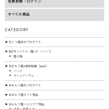
会員登録・ログイン
すべての商品
CATEGORY
まとう藍染めプロダクト
▶
BLPオリジナル［藍々］シリーズ
▶
藍々箱
あおもり藍×南部裂織［aiori］
▶
バッグ
ホームアイテム
あおもり藍布プロダクト
▶
あおもり藍ギフト用品
▶
あおもり藍ヘルスケア用品
▶