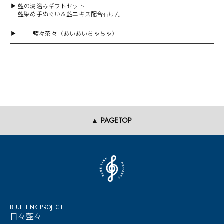
藍の湯浴みギフトセット
▶
藍染め手ぬぐい＆藍エキス配合石けん
藍々茶々（あいあいちゃちゃ）
▶
▲ PAGETOP
BLUE LINK PROJECT
日々藍々