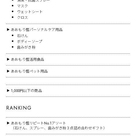
消臭・抗菌スプレー
マスク
ウェットシート
クロス
あおもり藍パーソナルケア用品
▶
石けん
ボディーソープ
歯みがき粉
あおもり藍活用食品
▶
あおもり藍ペット用品
▶
1,000円以下の商品
▶
RANKING
あおもり藍リピートNo.1アソート
▶
（石けん、スプレー、歯みがき粉３点詰め合わせギフト）