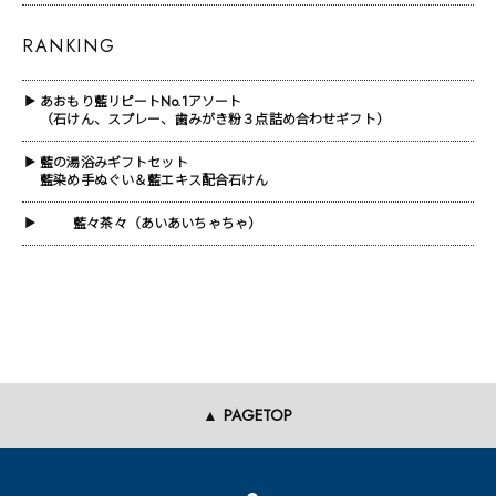
RANKING
あおもり藍リピートNo.1アソート
▶
（石けん、スプレー、歯みがき粉３点詰め合わせギフト）
藍の湯浴みギフトセット
▶
藍染め手ぬぐい＆藍エキス配合石けん
藍々茶々（あいあいちゃちゃ）
▶
▲ PAGETOP