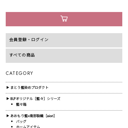
会員登録・ログイン
すべての商品
CATEGORY
まとう藍染めプロダクト
▶
BLPオリジナル［藍々］シリーズ
▶
藍々箱
あおもり藍×南部裂織［aiori］
▶
バッグ
ホームアイテム